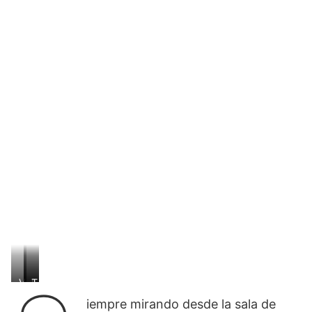
V
L
T
i
a
i
iempre mirando desde la sala de
s
p
n