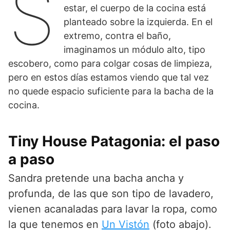
S
estar, el cuerpo de la cocina está
t
l
y
planteado sobre la izquierda. En el
a
a
a
d
n
n
extremo, contra el baño,
e
t
a
imaginamos un módulo alto, tipo
s
a
p
escobero, como para colgar cosas de limpieza,
d
3
l
e
D
a
pero en estos días estamos viendo que tal vez
e
d
n
no quede espacio suficiente para la bacha de la
l
e
t
cocina.
l
T
a
i
i
d
v
n
e
Tiny House Patagonia: el paso
i
y
s
n
a
d
a paso
g
n
e
a
a
Sandra pretende una bacha ancha y
r
profunda, de las que son tipo de lavadero,
r
i
vienen acanaladas para lavar la ropa, como
b
la que tenemos en
Un Vistón
(foto abajo).
a