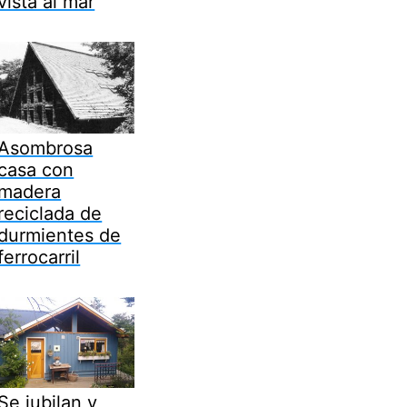
vista al mar
Asombrosa
casa con
madera
reciclada de
durmientes de
ferrocarril
Se jubilan y