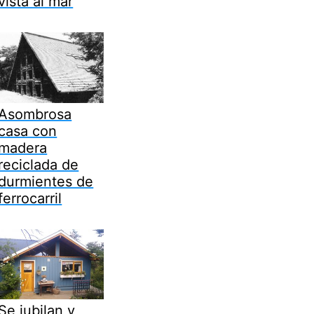
vista al mar
Asombrosa
casa con
madera
reciclada de
durmientes de
ferrocarril
Se jubilan y