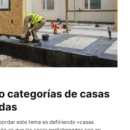
 o categorías de casas
adas
bordar este tema es definiendo «casas
zón es que las casas prefabricadas son en